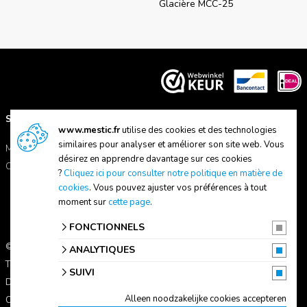
Glacière MCC-25
SUPPORT
A PROPOS DE NOUS
www.mestic.fr
utilise des cookies et des technologies
similaires pour analyser et améliorer son site web. Vous
Manuels
A propos de Mestic
désirez en apprendre davantage sur ces cookies
Contactez-nous
Trouver un magasin
?
Cliquez ici pour consulter notre politique en matière de
cookies
. Vous pouvez ajuster vos préférences à tout
moment sur
cette page
.
FONCTIONNELS
© 2026 Mestic
ANALYTIQUES
Tous les prix s'entendent TVA comprise.
SUIVI
Déclaration de confidentialité
Alleen noodzakelijke cookies accepteren
Conditions d'utilisation