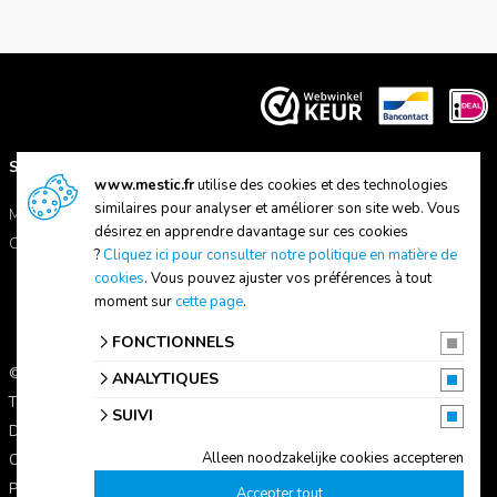
SUPPORT
A PROPOS DE NOUS
www.mestic.fr
utilise des cookies et des technologies
similaires pour analyser et améliorer son site web. Vous
Manuels
A propos de Mestic
désirez en apprendre davantage sur ces cookies
Contactez-nous
Trouver un magasin
?
Cliquez ici pour consulter notre politique en matière de
cookies
. Vous pouvez ajuster vos préférences à tout
moment sur
cette page
.
FONCTIONNELS
© 2026 Mestic
ANALYTIQUES
Tous les prix s'entendent TVA comprise.
SUIVI
Déclaration de confidentialité
Alleen noodzakelijke cookies accepteren
Conditions d'utilisation
Paramètres des cookies
Accepter tout