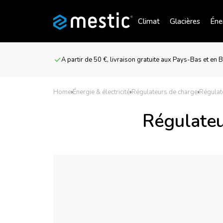
Climat
Glacières
Éner
A partir de 50 €, livraison gratuite aux Pays-Bas et en 
Home
›
Énergie & électricité
›
Régulateurs de charge
›
Régulat
Régulate