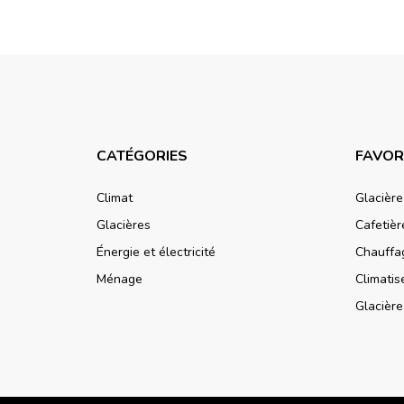
CATÉGORIES
FAVOR
Climat
Glacièr
Glacières
Cafetiè
Énergie et électricité
Chauffa
Ménage
Climati
Glacièr