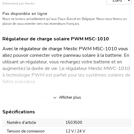
Déterminé par Mestic
Pas disponible en ligne
Nous ne livrons actuellement qu'aux Pays-Bas et en Belgique. Nous nous ferons un
plaisir de vous orienter vers nos revendeurs français.
Régulateur de charge solaire PWM MSC-1010
Avec le régulateur de charge Mestic PWM MSC-1010 vous
allez pouvoir connecter votre panneau solaire à la batterie. En
utilisant un régulateur, vous rechargez votre batterie et en
augmentez la durée de vie. Le régulateur Mestic MWC-1010
à technologie PWM est parfait pour les systèmes solaires de
faible puissance.
Régulateur de charge PWM pour panneau solaire
Afficher plus
Un régulateur de charge ajuste le niveau de tension du
Spécifications
panneau solaire en fonction de la tension de la batterie. Cela
vous permet de recharger la batterie en toute sécurité et d’en
Numéro d’article
1503500
prolonger la durée de vie. Ce régulateur de charge solaire à
Tension de connexion
12 V / 24 V