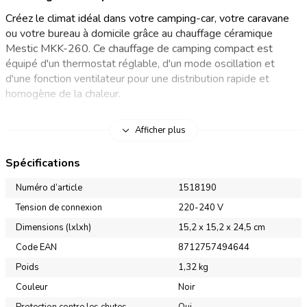
Créez le climat idéal dans votre camping-car, votre caravane
ou votre bureau à domicile grâce au chauffage céramique
Mestic MKK-260. Ce chauffage de camping compact est
équipé d'un thermostat réglable, d'un mode oscillation et
d'une fonction ventilateur pour une distribution rapide et
homogène de la chaleur.
Chauffage de camping avec deux réglages de chauffage
Afficher plus
Profitez d'une température constante dans votre véhicule de
Spécifications
camping grâce au Mestic MKK-260. Le chauffage dispose de
quatre modes différents : ECO, faible puissance (900 W),
Numéro d’article
1518190
forte puissance (1500 W) et un réglage ventilateur. Vous
Tension de connexion
220-240 V
pouvez facilement régler la température souhaitée à l'aide des
Dimensions (lxlxh)
15,2 x 15,2 x 24,5 cm
boutons plus et moins situés sur le panneau de commande
au-dessus du chauffage ou à l'aide de la télécommande
Code EAN
8712757494644
fournie. L'écran LED affiche clairement la température réglée.
Poids
1,32 kg
La fonction d'oscillation fait pivoter le chauffage de gauche à
Couleur
Noir
droite et répartit la chaleur de manière uniforme dans toute la