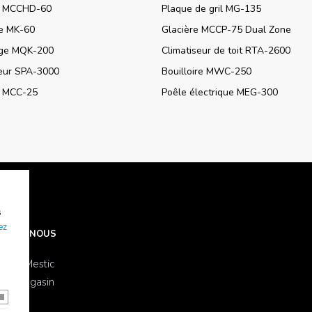
e MCCHD-60
Plaque de gril MG-135
re MK-60
Glacière MCCP-75 Dual Zone
ge MQK-200
Climatiseur de toit RTA-2600
seur SPA-3000
Bouilloire MWC-250
e MCC-25
Poêle électrique MEG-300
s
ez
OS DE NOUS
s de Mestic
 un magasin