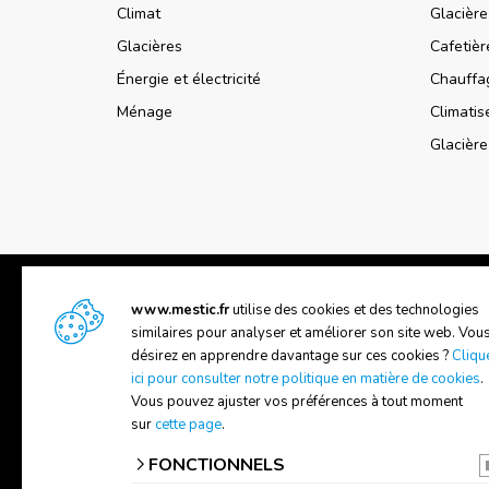
Climat
Glacièr
Glacières
Cafetiè
Énergie et électricité
Chauffa
Ménage
Climati
Glacièr
www.mestic.fr
utilise des cookies et des technologies
similaires pour analyser et améliorer son site web. Vou
désirez en apprendre davantage sur ces cookies ?
Cliqu
SUPPORT
A PROP
ici pour consulter notre politique en matière de cookies
.
Vous pouvez ajuster vos préférences à tout moment
Manuels
A propo
sur
cette page
.
Contactez-nous
Trouver
FONCTIONNELS