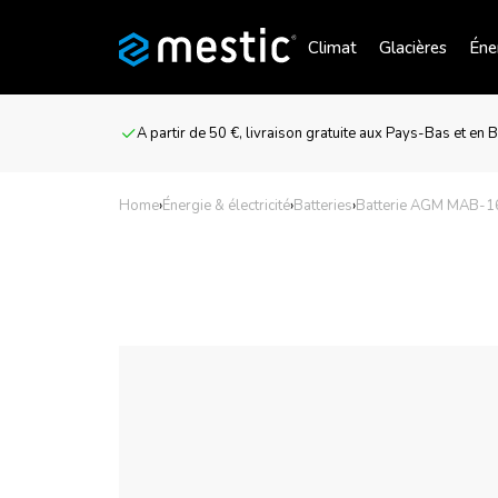
Climat
Glacières
Éner
A partir de 50 €, livraison gratuite aux Pays-Bas et en 
Home
›
Énergie & électricité
›
Batteries
›
Batterie AGM MAB-1