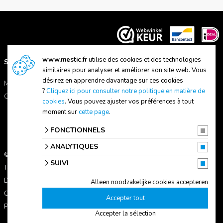
www.mestic.fr
utilise des cookies et des technologies
SUPPORT
A PROPOS DE NOUS
similaires pour analyser et améliorer son site web. Vous
désirez en apprendre davantage sur ces cookies
Manuels
A propos de Mestic
?
Cliquez ici pour consulter notre politique en matière de
Contactez-nous
Trouver un magasin
cookies
. Vous pouvez ajuster vos préférences à tout
moment sur
cette page
.
FONCTIONNELS
ANALYTIQUES
© 2026 Mestic
SUIVI
Tous les prix s'entendent TVA comprise.
Déclaration de confidentialité
Alleen noodzakelijke cookies accepteren
Conditions d'utilisation
Accepter tout
Paramètres des cookies
Accepter la sélection