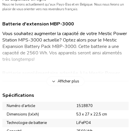
Nous ne livrons actuellement qu'aux Pays-Bas et en Belgique. Nous nous ferons un
plaisir de vous orienter vers nos revendeurs français.
Batterie d'extension MBP-3000
Vous souhaitez augmenter la capacité de votre Mestic Power
Station MPS-3000 actuelle? Optez alors pour le Mestic
Expansion Battery Pack MBP-3000. Cette batterie a une
capacité de 2560 Wh. Vos appareils seront ainsi alimentés
très longtemps!
Batterie supplémentaire adaptée à la Mestic Power
Station MPS-3000
Afficher plus
L'Expansion Battery Pack MBP-3000 a une puissance de
Spécifications
2500 W. Il est également doté d'une connexion DC qui vous
permet de le raccorder facilement à la Power Station. Grâce à
Numéro d’article
1518870
la batterie LiFePO4, il conserve plus de 80 % de sa capacité
Dimensions (lxlxh)
53 x 27 x 22,5 cm
d'origine après de nombreuses années d'utilisation régulière
Technologie de batterie
LiFePO4
et 4000 cycles. Il vous suffit de placer l'Expansion Pack sur ou