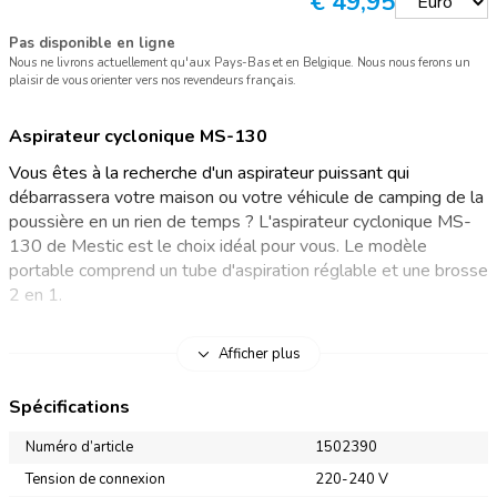
€
49,95
Pas disponible en ligne
Nous ne livrons actuellement qu'aux Pays-Bas et en Belgique. Nous nous ferons un
plaisir de vous orienter vers nos revendeurs français.
Aspirateur cyclonique MS-130
Vous êtes à la recherche d'un aspirateur puissant qui
débarrassera votre maison ou votre véhicule de camping de la
poussière en un rien de temps ? L'aspirateur cyclonique MS-
130 de Mestic est le choix idéal pour vous. Le modèle
portable comprend un tube d'aspiration réglable et une brosse
2 en 1.
Aspirateur portable avec différents embouts
Afficher plus
Gardez votre véhicule de camping propre tout au long de vos
Spécifications
vacances avec l'aspirateur cyclonique Mestic MS-130.
Branchez l'aspirateur sur une prise 220-240V et la pièce sera
Numéro d’article
1502390
propre en un rien de temps. L'aspirateur compact Mestic MS-
Tension de connexion
220-240 V