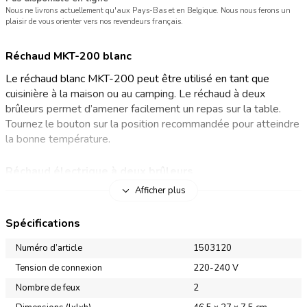
Nous ne livrons actuellement qu'aux Pays-Bas et en Belgique. Nous nous ferons un
plaisir de vous orienter vers nos revendeurs français.
Réchaud MKT-200 blanc
Le réchaud blanc MKT-200 peut être utilisé en tant que
cuisinière à la maison ou au camping. Le réchaud à deux
brûleurs permet d’amener facilement un repas sur la table.
Tournez le bouton sur la position recommandée pour atteindre
la bonne température.
Réchaud électrique à deux brûleurs
Afficher plus
Vous êtes à la recherche d’un réchaud sur pieds de camping ?
Alors, le réchaud blanc Mestic MKT-120 est celui qui vous
Spécifications
convient. Le réchaud sur pied à 2 brûleurs dispose d’assez
d’espace pour de larges éléments de cuisine. Vous pouvez
Numéro d’article
1503120
facilement préparer des repas avec une ou deux casseroles
Tension de connexion
220-240 V
pour un bon nombre de personnes. En plus, le réchaud est
Nombre de feux
2
facile à brancher. La puissance de 2500 W est divisée entre