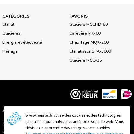
CATÉGORIES
FAVORIS
Climat
Glacière MCCHD-60
Glacières
Cafetière MK-60
Énergie et électricité
Chauffage MQK-200
Ménage
Climatiseur SPA-3000
Glacière MCC-25
SUPPORT
A PROPOS DE NOUS
www.mestic.fr
utilise des cookies et des technologies
similaires pour analyser et améliorer son site web. Vous
Manuels
A propos de Mestic
désirez en apprendre davantage sur ces cookies
Contactez-nous
Trouver un magasin