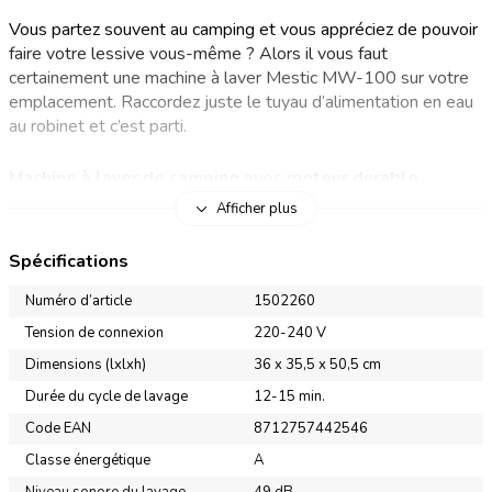
Vous partez souvent au camping et vous appréciez de pouvoir
faire votre lessive vous-même ? Alors il vous faut
certainement une machine à laver Mestic MW-100 sur votre
emplacement. Raccordez juste le tuyau d’alimentation en eau
au robinet et c’est parti.
Machine à laver de camping avec moteur durable
Afficher plus
Avec la machine à laver Mestic MW-100 vous n’êtes
désormais plus dépendant des installations disponibles
Spécifications
lorsque vous êtes en vacances. Le tambour de la machine à
laver a une capacité de 2 kg de linge sec. Le moteur durable
Numéro d’article
1502260
de cet appareil est sans balai. A la place, l’ancre à l’intérieur de
Tension de connexion
220-240 V
la machine comprend un aimant permanent. Conséquence, le
Dimensions (lxlxh)
36 x 35,5 x 50,5 cm
moteur travaille plus efficacement, chauffe beaucoup moins et
fait moins de bruit. Que des avantages ! La machine à laver
Durée du cycle de lavage
12-15 min.
bénéficie également d’une minuterie intégrée qui vous permet
Code EAN
8712757442546
de connaître facilement la durée de lavage nécessaire.
Classe énergétique
A