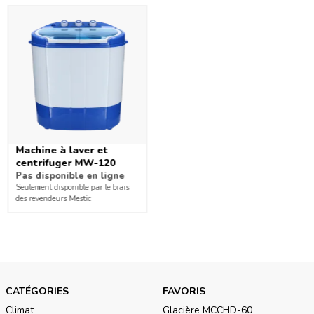
Avec la machine à laver Mestic MW-100 il ne sera pas
nécessaire d’emmener beaucoup de valises de vêtements.
Vous pouvez dorénavant les laver directement au camping. Le
modèle MW-100 est celui de la machine à laver compacte
idéale en voyage.
Machine à laver et
centrifuger MW-120
Pas disponible en ligne
Seulement disponible par le biais
des revendeurs Mestic
CATÉGORIES
FAVORIS
Climat
Glacière MCCHD-60