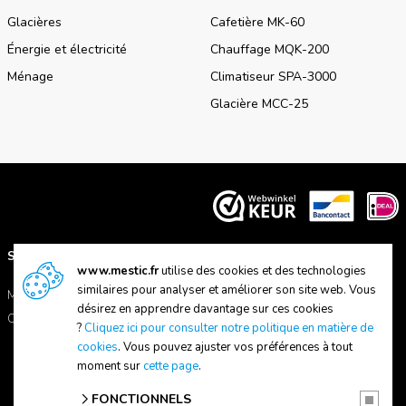
Glacières
Cafetière MK-60
Énergie et électricité
Chauffage MQK-200
Ménage
Climatiseur SPA-3000
Glacière MCC-25
SUPPORT
A PROPOS DE NOUS
www.mestic.fr
utilise des cookies et des technologies
similaires pour analyser et améliorer son site web. Vous
Manuels
A propos de Mestic
désirez en apprendre davantage sur ces cookies
Contactez-nous
Trouver un magasin
?
Cliquez ici pour consulter notre politique en matière de
cookies
. Vous pouvez ajuster vos préférences à tout
moment sur
cette page
.
FONCTIONNELS