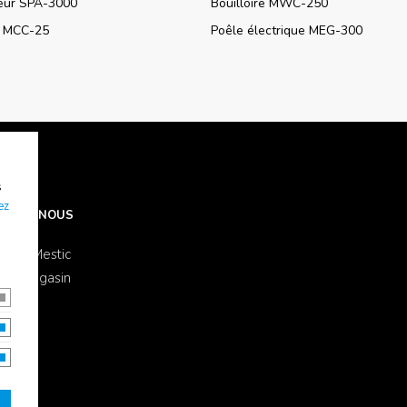
seur SPA-3000
Bouilloire MWC-250
e MCC-25
Poêle électrique MEG-300
s
ez
OS DE NOUS
s de Mestic
 un magasin