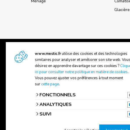
Ménage
Climati
Glacièr
www.mestic.fr
utilise des cookies et des technologies
similaires pour analyser et améliorer son site web. Vou
désirez en apprendre davantage sur ces cookies ?
Cliqu
SUPPORT
A PROP
ici pour consulter notre politique en matière de cookies
.
Vous pouvez ajuster vos préférences à tout moment
Manuels
A propo
sur
cette page
.
Contactez-nous
Trouver
FONCTIONNELS
ANALYTIQUES
SUIVI