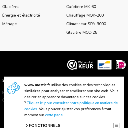
Glacières
Cafetière MK-60
Énergie et électricité
Chauffage MQK-200
Ménage
Climatiseur SPA-3000
Glacière MCC-25
SUPPORT
A PROPOS DE NOUS
www.mestic.fr
utilise des cookies et des technologies
similaires pour analyser et améliorer son site web. Vous
Manuels
A propos de Mestic
désirez en apprendre davantage sur ces cookies
Contactez-nous
Trouver un magasin
?
Cliquez ici pour consulter notre politique en matière de
cookies
. Vous pouvez ajuster vos préférences à tout
moment sur
cette page
.
FONCTIONNELS