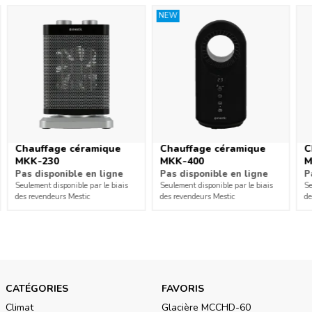
NEW
Le chauffage à quartz Mestic MQK-250 vous garantit une
chaleur agréable, même pendant les mois d'hiver. Réglez le
chauffage halogène à votre convenance grâce aux deux
niveaux de chauffage. La fonction d'oscillation permet de
chauffer correctement l'ensemble de la pièce.
Chauffage céramique
Chauffage céramique
C
MKK-230
MKK-400
M
Pas disponible en ligne
Pas disponible en ligne
P
Seulement disponible par le biais
Seulement disponible par le biais
Se
des revendeurs Mestic
des revendeurs Mestic
de
CATÉGORIES
FAVORIS
Climat
Glacière MCCHD-60