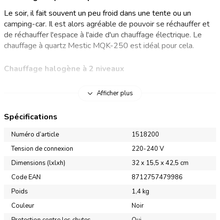
Le soir, il fait souvent un peu froid dans une tente ou un
camping-car. Il est alors agréable de pouvoir se réchauffer et
de réchauffer l'espace à l'aide d'un chauffage électrique. Le
chauffage à quartz Mestic MQK-250 est idéal pour cela.
Chauffage halogène à 2 niveaux
Un petit chauffage de camping est indispensable pour votre
Afficher plus
tente ou votre camping-car lorsque les journées sont plus
fraîches. Le chauffage à quartz MQK-250 de Mestic dispose
Spécifications
de deux niveaux de chauffage (450 - 900 W) et d'un réglage
d'oscillation qui assure une répartition uniforme de la chaleur.
Numéro d’article
1518200
Le chauffage à quartz avec chauffage halogène chauffe
Tension de connexion
220-240 V
rapidement grâce aux deux tubes chauffants qui émettent de
Dimensions (lxlxh)
32 x 15,5 x 42,5 cm
la lumière et de la chaleur. Le radiateur électrique est idéal
pour chauffer les espaces clos. Il suffit de s'asseoir devant le
Code EAN
8712757479986
chauffage halogène pour être sûr d'avoir chaud !
Poids
1,4 kg
Couleur
Noir
Principaux avantages