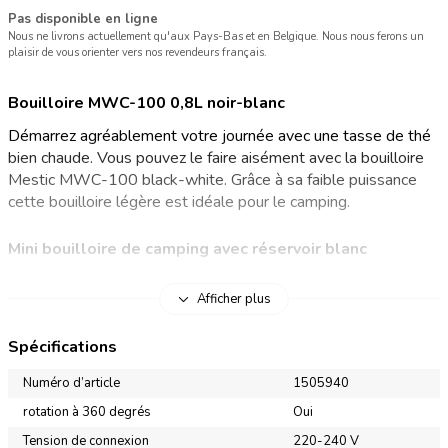
Pas disponible en ligne
Nous ne livrons actuellement qu'aux Pays-Bas et en Belgique. Nous nous ferons un
plaisir de vous orienter vers nos revendeurs français.
Bouilloire MWC-100 0,8L noir-blanc
Démarrez agréablement votre journée avec une tasse de thé
bien chaude. Vous pouvez le faire aisément avec la bouilloire
Mestic MWC-100 black-white. Grâce à sa faible puissance
cette bouilloire légère est idéale pour le camping.
Mini bouilloire de camping avec réservoir blanc
Profitez d’une tasse de thé à tout moment avec la bouilloire
Afficher plus
Mestic MWC-100. Cette bouilloire de camping est équipée
d’une poignée ergonomique et a un boîtier noir et blanc. La
Spécifications
mini bouilloire dispose d’un indicateur lumineux qui prévient
lorsque l’eau arrive à ébullition. La fonction d’extinction
Numéro d’article
1505940
automatique permet d’éteindre la bouilloire lorsque l’eau
rotation à 360 degrés
Oui
atteint la bonne température. L’appareil est sans-fil et se
Tension de connexion
220-240 V