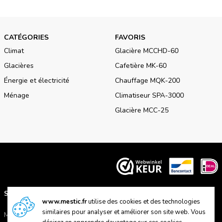
CATÉGORIES
FAVORIS
Climat
Glacière MCCHD-60
Glacières
Cafetière MK-60
Énergie et électricité
Chauffage MQK-200
Ménage
Climatiseur SPA-3000
Glacière MCC-25
SUPPORT
A PROPOS DE NOUS
www.mestic.fr
utilise des cookies et des technologies
similaires pour analyser et améliorer son site web. Vous
Manuels
A propos de Mestic