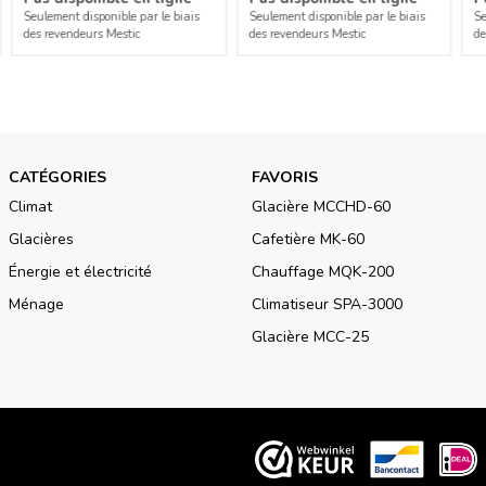
Seulement disponible par le biais
Seulement disponible par le biais
Se
des revendeurs Mestic
des revendeurs Mestic
de
CATÉGORIES
FAVORIS
Climat
Glacière MCCHD-60
Glacières
Cafetière MK-60
Énergie et électricité
Chauffage MQK-200
Ménage
Climatiseur SPA-3000
Glacière MCC-25