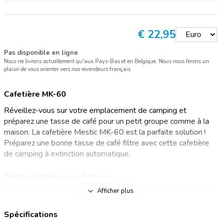
€
22,95
Pas disponible en ligne
Nous ne livrons actuellement qu'aux Pays-Bas et en Belgique. Nous nous ferons un
plaisir de vous orienter vers nos revendeurs français.
Cafetière MK-60
Réveillez-vous sur votre emplacement de camping et
préparez une tasse de café pour un petit groupe comme à la
maison. La cafetière Mestic MK-60 est la parfaite solution !
Préparez une bonne tasse de café filtre avec cette cafetière
de camping à extinction automatique.
Petit cafetière pour 6 tasses
Afficher plus
Retourner à la nature ne signifie pas nécessairement que vous
ne pourrez pas profiter de l’arôme d’un bon café frais. Même
Spécifications