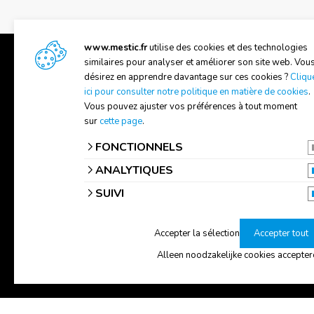
www.mestic.fr
utilise des cookies et des technologies
similaires pour analyser et améliorer son site web. Vou
désirez en apprendre davantage sur ces cookies ?
Cliqu
ici pour consulter notre politique en matière de cookies
.
SUPPORT
A PROP
Vous pouvez ajuster vos préférences à tout moment
sur
cette page
.
Manuels
A propo
FONCTIONNELS
Contactez-nous
Trouver
ANALYTIQUES
SUIVI
Accepter la sélection
Accepter tout
Alleen noodzakelijke cookies accepter
© 2026 Mestic
Tous les prix s'entendent TVA compris