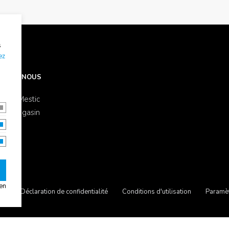
s
ez
OS DE NOUS
s de Mestic
 un magasin
en
e.
Déclaration de confidentialité
Conditions d'utilisation
Paramèt