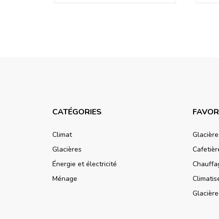
CATÉGORIES
FAVOR
Climat
Glacièr
Glacières
Cafetiè
Énergie et électricité
Chauffa
Ménage
Climati
Glacièr