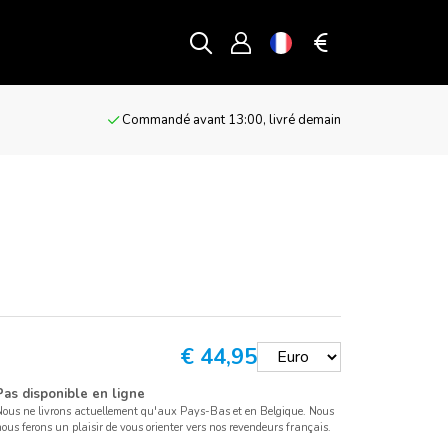
g
Commandé avant 13:00, livré demain
€
44,95
Pas disponible en ligne
Nous ne livrons actuellement qu'aux Pays-Bas et en Belgique. Nous
ous ferons un plaisir de vous orienter vers nos revendeurs français.