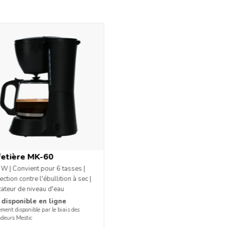
otant
filtre
fetière MK-60
W | Convient pour 6 tasses |
ection contre l'ébullition à sec |
cateur de niveau d'eau
 disponible en ligne
ment disponible par le biais des
ndeurs Mestic