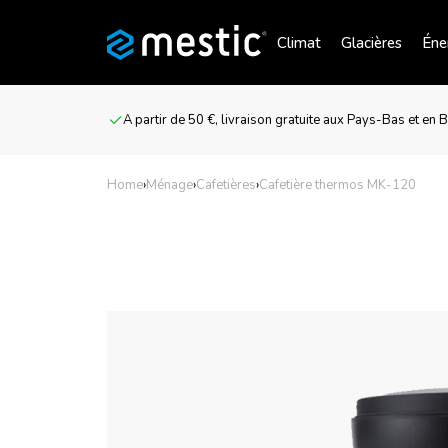
Climat
Glacières
Éner
A partir de 50 €, livraison gratuite aux Pays-Bas et en 
Home
›
Ménage
›
Cafetières
›
Cafetière thermos MK-120